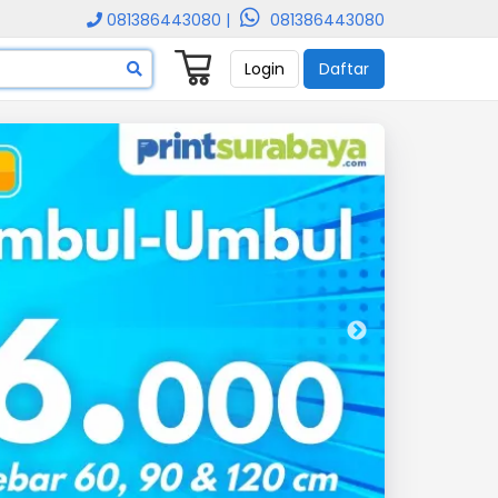
081386443080 |
081386443080
Login
Daftar