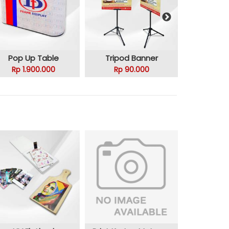
Pop Up Table
Tripod Banner
Tent car
Rp 1.900.000
Rp 90.000
Rp 3