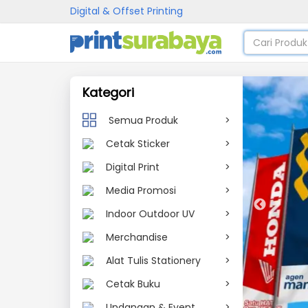
Digital & Offset Printing
Kategori
Semua Produk
>
Cetak Sticker
>
Digital Print
>
Media Promosi
>
Indoor Outdoor UV
>
Merchandise
>
Alat Tulis Stationery
>
Cetak Buku
>
Undangan & Event
>