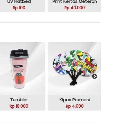
UV Flatbed
Print Kertas Meteran
Rp 100
Rp 40.000
Tumbler
Kipas Promosi
EToll
Rp 18.000
Rp 4.000
Rp 1