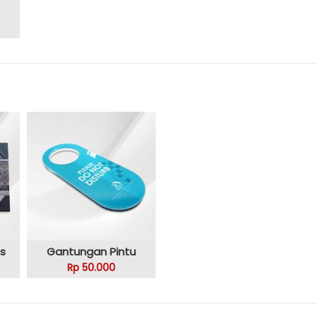
s
Gantungan Pintu
Rp 50.000