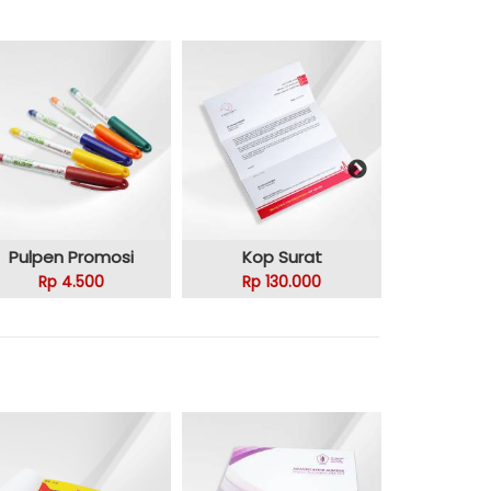
Pulpen Promosi
Kop Surat
Mous
Rp 4.500
Rp 130.000
Rp 4