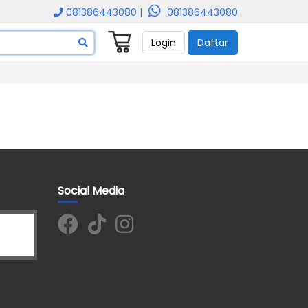
081386443080 |
081386443080
Login
Daftar
Social Media