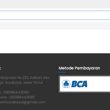
k
Metode Pembayaran
 Mulyosari No.233, Kalisari, Kec.
jo, Surabaya, Jawa Timur
n : 081386443080
one : 081386443080
printsurabaya1@gmail.com