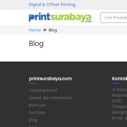
Digital & Offset Printing
Home
Blog
Blog
printsurabaya.com
Konta
Jl. Raya
Tentang Kami
Mulyore
Syarat dan Ketentuan
60115
Bantuan
Telepo
Handph
Portfolio
Email :
Blog